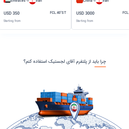
Emirates
Iran
China
Iran
FCL.
40
’ST
FC
USD
350
USD
3000
Starting from
Starting from
چرا باید از پلتفرم آقای لجستیک استفاده کنم؟