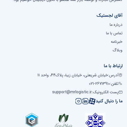
آقای لجستیک
درباره ما
تماس با ما
خبرنامه
وبلاگ
ارتباط با ما
آدرس
:
خیابان شریعتی، خیابان زیبا، پلاک44، واحد 11
تلفن
:
021-26713910
پست الکترونیک
:
support@mrlogistic.ir
ما را دنبال کنید