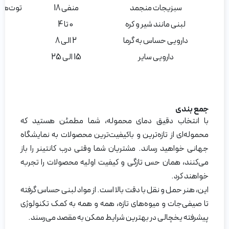
سبزیجات منجمد
منفی 18
توت‌ها 
لبنی مانند شیر و کره
0 تا 4
م
دارویی حساس به گرما
2 الی 8
دارویی سایر
15 الی 25
جمع بندی
با انتخاب دقیق دمای محموله، شما مطمئن هستید که
محموله‌ای از تازه‌ترین و باکیفیت‌ترین محصولات به نمایشگاه
جهانی خواهید رساند. مشتریان شما وقتی درب کانتینر را باز
می‌کنند، همان حس تازگی و کیفیت اولیه محصولات را تجربه
خواهند کرد.
این، هنر حمل و نقل با دقت بالا است. از مواد لبنی حساس گرفته
تا صیفی‌جات و میوه‌های تازه، همه و همه به کمک تکنولوژی
پیشرفته یخچالی در بهترین شرایط ممکن به مقصد می‌رسند.