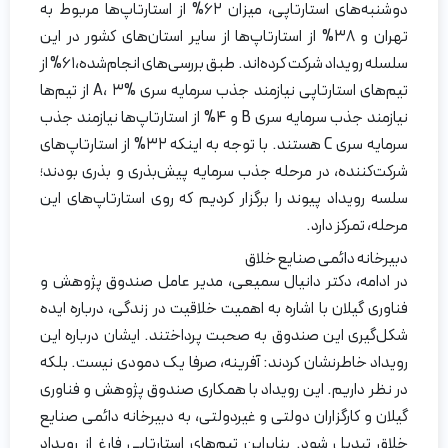
دوشنبه‌های استارتاپی، میزان ۶۲% از استارتاپ‌ها مربوط به
تهران و ۳۸% از استارتاپ‌ها از سایر استان‌های کشور در این
سلسله رویداد شرکت کرده‌اند. طبق بررسی‌های انجام‌شده،۶۱% از
تیم‌های استارتاپی نیازمند جذب سرمایه سری A، ۳% از تیم‌ها
نیازمند جذب سرمایه سری B و ۴% از استارتاپ‌ها نیازمند جذب
سرمایه سری C هستند. با توجه به اینکه ۳۲% از استارتاپ‌های
شرکت‌کننده، در مرحله جذب سرمایه پیش‌بذری و بذری بودند؛
سلسه رویداد پیوند را برگزار کردیم که روی استارتاپ‌های این
مرحله، تمرکز دارد.
دبیرخانه دائمی صنایع خلاق
در ادامه، دکتر دانیال سمیعی، مدیر عامل صندوق پژوهش و
فناوری گیلان با اشاره به اهمیت خلاقیت در زندگی، درباره ایده
شکل‌گیری این صندوق به صحبت پرداختند. ایشان درباره این
رویداد خاطرنشان کردند: آفرینه، صرفا یک دمودی نیست. بلکه
در نظر داریم. این رویداد با همکاری صندوق پژوهش و فناوری
گیلان و کارگزاران دولتی و غیردولتی، به دبیرخانه دائمی صنایع
خلاق تبدیل شود. بنابراین تیم‌های استارتاپی فارغ از رویداد