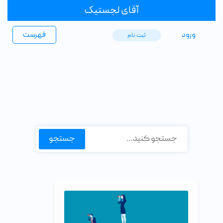
آقای لجستیک
ورود
فهرست
ثبت ‌نام
جستجو