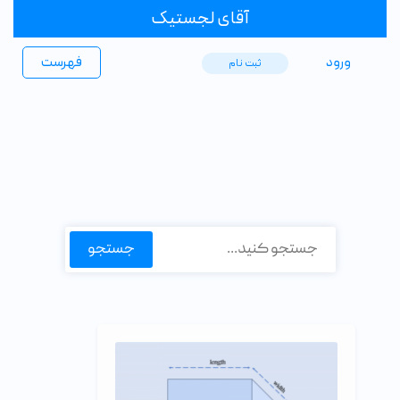
آقای لجستیک
ورود
فهرست
ثبت ‌نام
جستجو