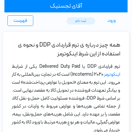
آقای لجستیک
ورود
فهرست
ثبت ‌نام
همه چیز درباره ی ترم قراردادی DDP و نحوه ی
استفاده از این شرط اینکوترمز
ترم قراردادی DDP یا Delivered Duty Paid یکی از شرایط
اینکوترمز
2020 (Incoterms) است که در تجارت بین‌المللی به کار
می‌رود. این ترم به معنای «تحویل با عوارض پرداخت‌شده» است
و بیانگر تعهدات فروشنده در تحویل کالا به مقصد نهایی است.
بر اساس شرط DDP، فروشنده مسئولیت کامل حمل و نقل کالا،
از جمله تمامی هزینه‌ها و عوارض مربوط به واردات در کشور
مقصد، را بر عهده دارد. این شامل هزینه‌های حمل‌ونقل، بیمه،
عوارض گمرکی، مالیات و هر نوع هزینه مرتبط با ورود کالا به کشور
خریدار می‌شود.