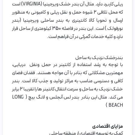
ریلی کاربرد دارد. مثال آن بندر خشک ویرجینیا (VIRGINIA) است
که محل تلاقی 2 شیوه حمل و نقل ریلی و کامیونی به منظورر
ارسال و تحویا کالا کانتینری به بندر ساحلی ویرجینیا (بندر
نورفولک ) است. این بندر در فاصله 350 کیلومتری از ساحل قرار
دارد و کلیه خدمات گمرکی در آن فراهم است.
بندرخشک نزدیک به ساحل
با توجه به رشد استفاده از کانتینر در حمل ونقل دریایی،
مهمترین مشکلاتی که بنادر با آن مواجه هستند. فقدان فضای
کافی و دسترسی مناسب به مراکز تولید و جذب کالا است. بندر
خشک نزدیک به ساحل و سرعت انتقال کانتینر ها را تقریبا 2 برابر
می کند. مثال این بنادر بندر لس آنجلس و لانگ بیچ ( LONG
BEACH )
مزایای اقتصادی
کمک به توسعه اقتصادی از منطقه ساحلی