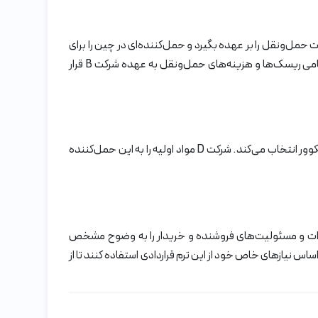
رکت B در آلمان می‌گیرد. شرکت B تصمیم می‌گیرد که خود مسئولیت حمل‌ونقل را بر عهده بگیرد و حمل‌کننده‌ای در چین را برای
این منظور انتخاب می‌کند. شرکت A محصولات را به حمل‌کننده تعیین‌شده توسط شرکت B در شانگهای تحویل می‌دهد. از این لحظه، تمامی ریسک‌ها و هزینه‌های حمل‌ونقل به عهده شرکت B قرار
مثلا شرکت C در هند مواد اولیه‌ای را از شرکت D در کانادا خریداری می‌کند. این شرکت C یک حمل‌کننده را برای حمل‌ونقل مواد اولیه از بندر ونکوور انتخاب می‌کند. شرکت D مواد اولیه را به این حمل‌کننده
ه توسط اینکوترمز 2020 تعریف شده است. این اصطلاح تعهدات و مسئولیت‌های فروشنده و خریدار را به وضوح مشخص
ر مؤثری مدیریت کنند. با توجه به مزایا و معایب FCA، شرکت‌ها باید با دقت و بر اساس نیازهای خاص خود از این ترم قراردادی استفاده کنند تا از