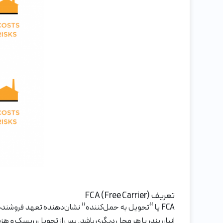
تعریف FCA (Free Carrier)
FCA یا “تحویل به حمل‌کننده” نشان‌دهنده تعهد فروشن
انبار، بندر یا هر محل دیگری باشد. پس از تحویل، ریسک و ه