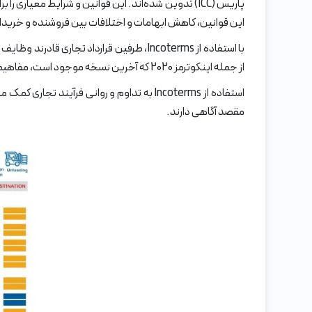
پاریس (ICC) تدوین شده‌اند. این قوانین و شرایط مع
این قوانین، کاهش ابهامات و اختلافات بین فروشنده و خریدار
با استفاده از Incoterms، طرفین قرارداد 
از جمله اینکوترمز 2020 که آخرین نسخه موجود است، مفاهیمی مانند محل تحویل، مسئولیت بارگیری و تخلیه، هزینه حمل و نقل، بیمه و گمرک را تعریف می‌کنند.
استفاده از Incoterms به تداوم و روانی فرآ
مقصد آگاهی دارند.